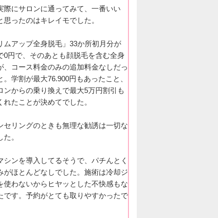
実際にサロンに通ってみて、一番いい
と思ったのはキレイモでした。
リムアップ全身脱毛」33か所初月分が
で0円で、そのあとも顔脱毛を含む全身
が、コース料金のみの追加料金なしだっ
と。学割が最大76.900円もあったこと、
ロンからの乗り換えで最大5万円割引も
くれたことが決めてでした。
ンセリングのときも無理な勧誘は一切な
した。
マシンを導入してるそうで、パチんとく
みがほとんどなしでした。施術は冷却ジ
を使わないからヒヤッとした不快感もな
たです。予約がとても取りやすかったで