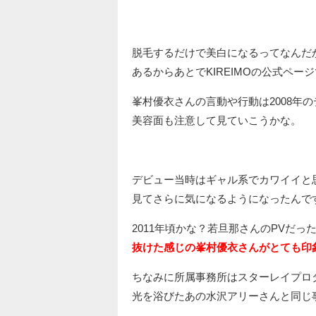
脱毛するだけで美白になるってなんだ
あるからあとでKIREIMOの公式ペ
峯村優衣さんの言動や行動は2008年
美容面も注意して見ていこうかな。
デビュー当時はギャル系でカワイイと
見てさらに気になるようになったんで
2011年頃かな？若旦那さんのPVだっ
抜けた感じの峯村優衣さんがとても印
ちなみに所属事務所はスターレイプロ
光を浴びたあの水沢アリーさんと同じ