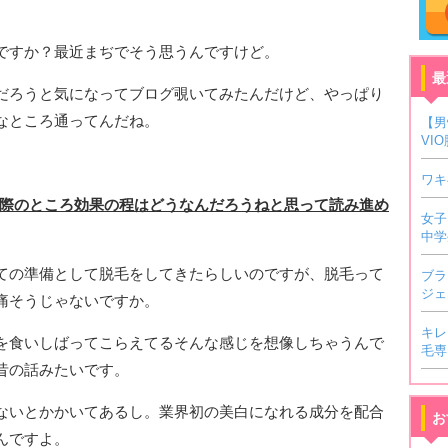
ですか？最近まぢでそう思うんですけど。
最
だろうと気になってブログ覗いてみたんだけど、やっぱり
なところ通ってんだね。
【男
VI
ワキ
、実際のところ効果の程はどうなんだろうねと思って読み進め
女子
中学
ての準備として脱毛をしてきたらしいのですが、脱毛って
ブラ
ジェ
痛そうじゃないですか。
キレ
を食いしばってこらえてるそんな感じを想像しちゃうんで
毛専
昔の話みたいです。
ないとかかいてあるし。業界初の美白になれる成分を配合
お
んですよ。