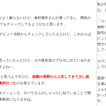
私が
な。
かよく解らないけど、峯村優衣さんが通ってるし、興味が
「ス
ージでもチェックしてもようかなと思います。
無料
脱毛
のデビュー当時からチェックしていたんだけど、これからは
たこ
他サ
して
思っていたんだけど、その後音楽のプロモに出ているのを
カウ
しで
すよね～。
たと思うんですけど、
故郷の長野から上京してきて少し垢
最新
象的だった
のを覚えています。
る痛
ェル
ダクションで、ローラさんのしゃべりに似ていることで脚
かっ
事務所になりますね。
す。